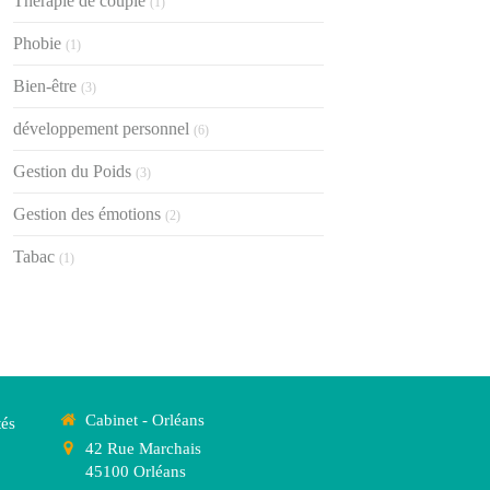
Thérapie de couple
(1)
Phobie
(1)
Bien-être
(3)
développement personnel
(6)
Gestion du Poids
(3)
Gestion des émotions
(2)
Tabac
(1)
Cabinet - Orléans
tés
42 Rue Marchais
45100
Orléans