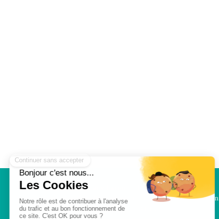
Aline Lary Facon
est
hypnothérapeute
depuis
2018. Elle vous reçoit dans ses cabinets à Orléan
à Jouy le Potier OU en visio.