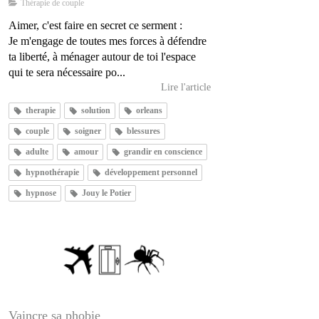
Thérapie de couple
Aimer, c'est faire en secret ce serment :
Je m'engage de toutes mes forces à défendre
ta liberté, à ménager autour de toi l'espace
qui te sera nécessaire po...
Lire l'article
therapie
solution
orleans
couple
soigner
blessures
adulte
amour
grandir en conscience
hypnothérapie
développement personnel
hypnose
Jouy le Potier
Vaincre sa phobie