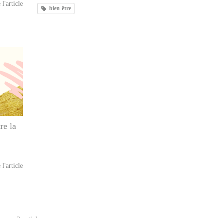
 l'article
bien-être
re la
 l'article