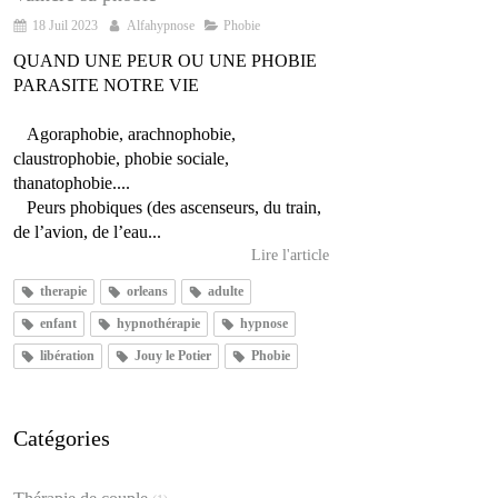
18 Juil 2023
Alfahypnose
Phobie
QUAND UNE PEUR OU UNE PHOBIE
PARASITE NOTRE VIE
Agoraphobie, arachnophobie,
claustrophobie, phobie sociale,
thanatophobie....
Peurs phobiques (des ascenseurs, du train,
de l’avion, de l’eau...
Lire l'article
therapie
orleans
adulte
enfant
hypnothérapie
hypnose
libération
Jouy le Potier
Phobie
Catégories