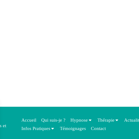
Accueil
Qui suis-je ?
Hypnose
Thérapie
Actuali
s et
Infos Pratiques
Témoignages
Contact