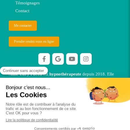
Témoignages
Contact
Me contacter
Prendre rendez-vous en ligne
Aline Lary Facon
est
hypnothérapeute
depuis 2018. Elle
vous reçoit dans ses cabinets à Orléans et à Jouy le Potier OU
en visio.
©2026 Alfahypnose
Plan du site
Mentions légales
Ethique