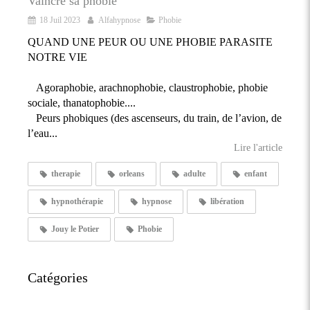
Vaincre sa phobie
18 Juil 2023
Alfahypnose
Phobie
QUAND UNE PEUR OU UNE PHOBIE PARASITE
NOTRE VIE
Agoraphobie, arachnophobie, claustrophobie, phobie
sociale, thanatophobie....
Peurs phobiques (des ascenseurs, du train, de l’avion, de
l’eau...
Lire l'article
therapie
orleans
adulte
enfant
hypnothérapie
hypnose
libération
Jouy le Potier
Phobie
Catégories