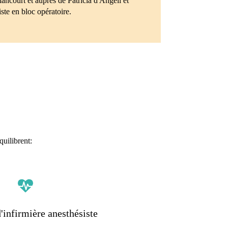
ncourt et auprès de Patricia d'Angeli et
ste en bloc opératoire.
quilibrent:
'infirmière anesthésiste