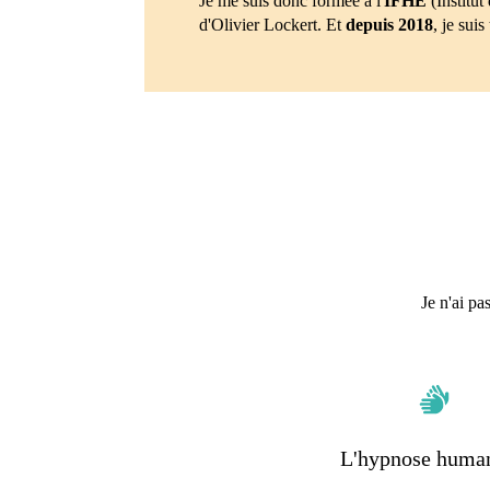
Je me suis donc formée à l'
IFHE
(Institut
d'Olivier Lockert. Et
depuis 2018
, je sui
Je n'ai pa
L'hypnose human