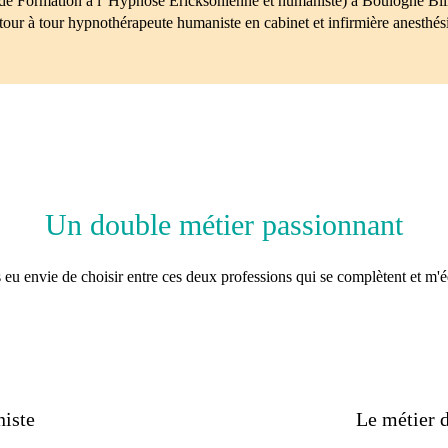
 de Formation à l' Hypnose Ericksonienne et humaniste) à Boulogne Billa
s tour à tour hypnothérapeute humaniste en cabinet et infirmière anesthési
Un double métier passionnant
s eu envie de choisir entre ces deux professions qui se complètent et m'é
iste
Le métier d