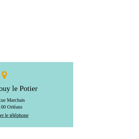
ouy le Potier
Rue Marchais
100
Orléans
er le téléphone