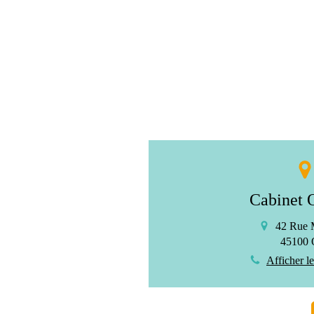
Cabinet 
42 Rue 
45100
Afficher l