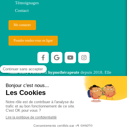
Témoignages
Contact
Me contacter
Prendre rendez-vous en ligne
Aline Lary Facon
est
hypnothérapeute
depuis 2018. Elle
vous reçoit dans ses cabinets à Orléans et à Jouy le Potier OU
en visio.
©2026 Alfahypnose
Plan du site
Mentions légales
Ethique