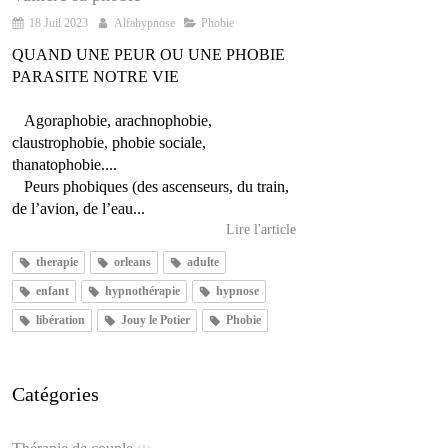
18 Juil 2023
Alfahypnose
Phobie
QUAND UNE PEUR OU UNE PHOBIE
PARASITE NOTRE VIE
Agoraphobie, arachnophobie,
claustrophobie, phobie sociale,
thanatophobie....
Peurs phobiques (des ascenseurs, du train,
de l’avion, de l’eau...
Lire l'article
therapie
orleans
adulte
enfant
hypnothérapie
hypnose
libération
Jouy le Potier
Phobie
Catégories