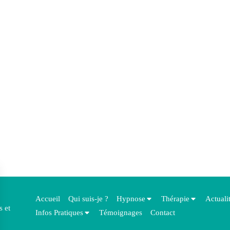
Accueil
Qui suis-je ?
Hypnose
Thérapie
Actuali
s et
Infos Pratiques
Témoignages
Contact