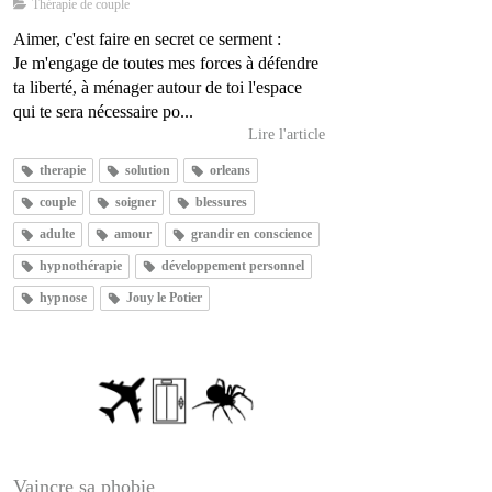
Thérapie de couple
Aimer, c'est faire en secret ce serment :
Je m'engage de toutes mes forces à défendre
ta liberté, à ménager autour de toi l'espace
qui te sera nécessaire po...
Lire l'article
therapie
solution
orleans
couple
soigner
blessures
adulte
amour
grandir en conscience
hypnothérapie
développement personnel
hypnose
Jouy le Potier
Vaincre sa phobie