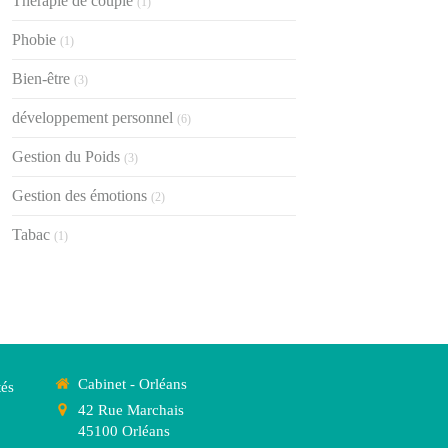
Thérapie de couple
(1)
Phobie
(1)
Bien-être
(3)
développement personnel
(6)
Gestion du Poids
(3)
Gestion des émotions
(2)
Tabac
(1)
Cabinet - Orléans
tés
42 Rue Marchais
45100
Orléans