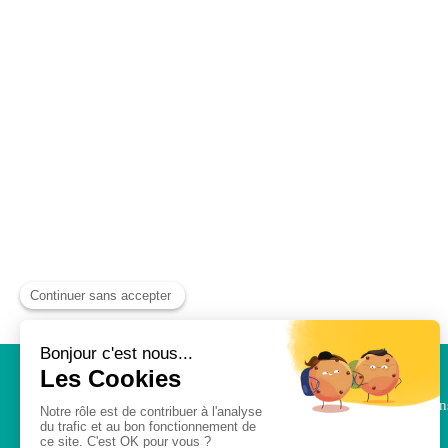
Aline Lary Facon
est
hypnothérapeute
depuis
2018. Elle vous reçoit dans ses cabinets à Orléan
à Jouy le Potier OU en visio.