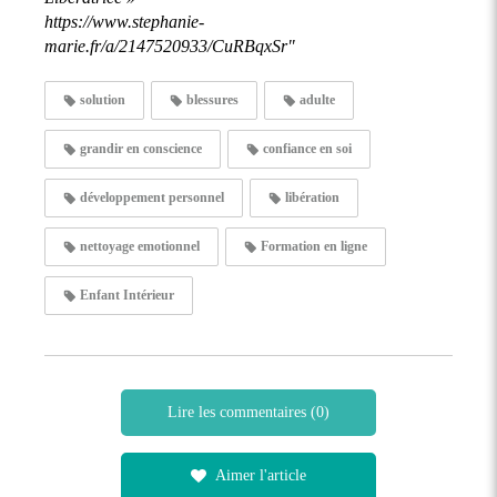
https://www.stephanie-
marie.fr/a/2147520933/CuRBqxSr"
solution
blessures
adulte
grandir en conscience
confiance en soi
développement personnel
libération
nettoyage emotionnel
Formation en ligne
Enfant Intérieur
Lire les commentaires (0)
Aimer l'article