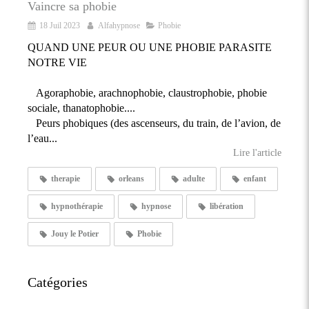
Vaincre sa phobie
18 Juil 2023
Alfahypnose
Phobie
QUAND UNE PEUR OU UNE PHOBIE PARASITE
NOTRE VIE
Agoraphobie, arachnophobie, claustrophobie, phobie
sociale, thanatophobie....
Peurs phobiques (des ascenseurs, du train, de l’avion, de
l’eau...
Lire l'article
therapie
orleans
adulte
enfant
hypnothérapie
hypnose
libération
Jouy le Potier
Phobie
Catégories