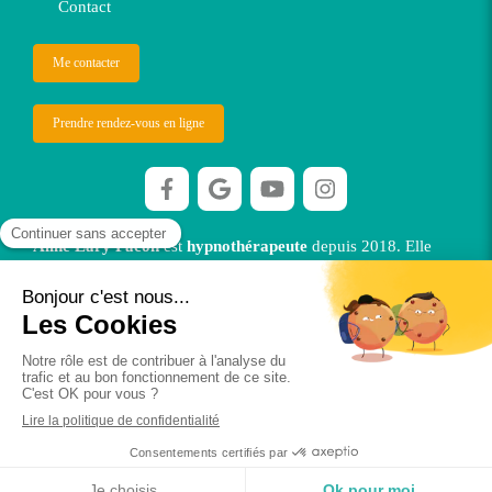
Contact
Me contacter
Prendre rendez-vous en ligne
Aline Lary Facon
est
hypnothérapeute
depuis 2018. Elle
vous reçoit dans ses cabinets à Orléans et à Jouy le Potier OU
en visio.
©2026 Alfahypnose
Plan du site
Mentions légales
Ethique
Création et référencement du site par Simplébo