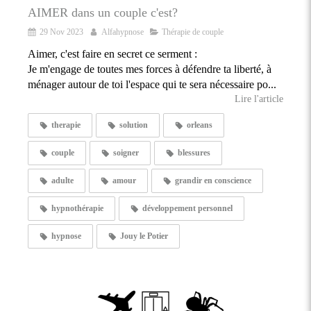
AIMER dans un couple c'est?
29 Nov 2023
Alfahypnose
Thérapie de couple
Aimer, c'est faire en secret ce serment :
Je m'engage de toutes mes forces à défendre ta liberté, à
ménager autour de toi l'espace qui te sera nécessaire po...
Lire l'article
therapie
solution
orleans
couple
soigner
blessures
adulte
amour
grandir en conscience
hypnothérapie
développement personnel
hypnose
Jouy le Potier