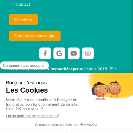
Contact
Me contacter
Prendre rendez-vous en ligne
Aline Lary Facon
est
hypnothérapeute
depuis 2018. Elle
vous reçoit dans ses cabinets à Orléans et à Jouy le Potier OU
en visio.
©2026 Alfahypnose
Plan du site
Mentions légales
Ethique